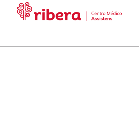
cta con nuestro equ
talmólogos en A Cor
981 174 657
981 175 030
649 681 951