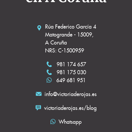
Rúa Federico García 4
Matogrande - 15009,
A Coruña
NRS: C-1500959
981 174 657
981 175 030
649 681 951
info@victoriaderojas.es
victoriaderojas.es/blog
Whatsapp