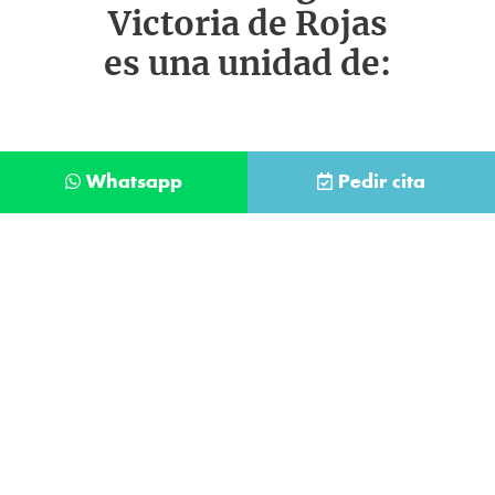
Victoria de Rojas
es una unidad de:
Whatsapp
Pedir cita
Déjanos tus datos y te llamaremos lo antes
posible
Contacta con
nuestro
He leído y acepto la
Política de Privacidad
.