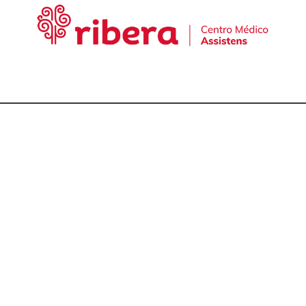
cta con nuestro equ
talmólogos en A Cor
981 174 657
981 175 030
649 681 951