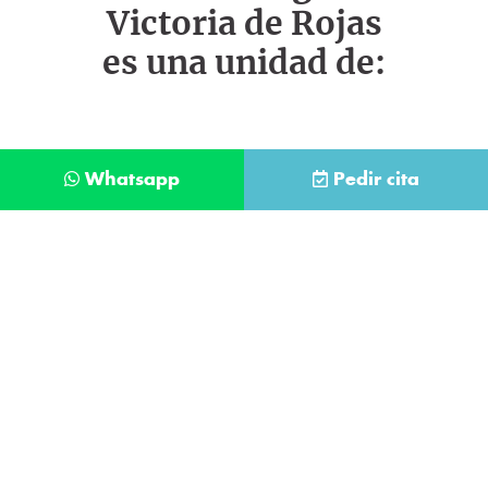
Victoria de Rojas
es una unidad de:
Whatsapp
Pedir cita
Déjanos tus datos y te llamaremos lo antes
posible
Contacta con
nuestro
He leído y acepto la
Política de Privacidad
.