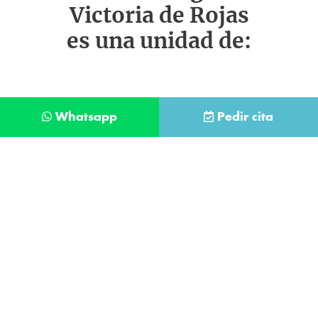
Victoria de Rojas
es una unidad de:
Whatsapp
Pedir cita
Déjanos tus datos y te llamaremos lo antes
posible
Contacta con
nuestro
He leído y acepto la
Política de Privacidad
.