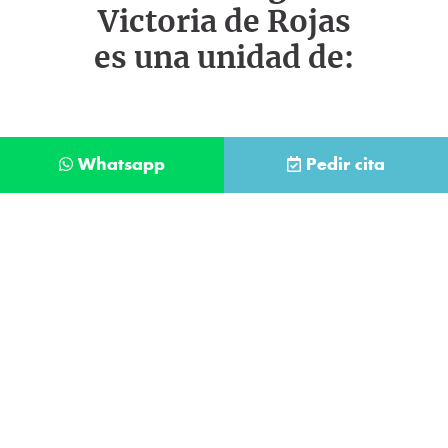
Victoria de Rojas
es una unidad de:
Whatsapp
Pedir cita
Déjanos tus datos y te llamaremos lo antes
posible
Contacta con
nuestro
He leído y acepto la
Política de Privacidad
.