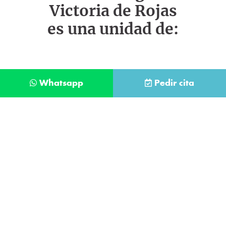
Victoria de Rojas
es una unidad de:
Whatsapp
Pedir cita
Déjanos tus datos y te llamaremos lo antes
posible
Contacta con
nuestro
He leído y acepto la
Política de Privacidad
.