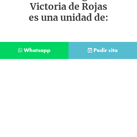
Victoria de Rojas
es una unidad de:
Whatsapp
Pedir cita
Déjanos tus datos y te llamaremos lo antes
posible
Contacta con
nuestro
He leído y acepto la
Política de Privacidad
.