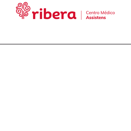
cta con nuestro equ
talmólogos en A Cor
981 174 657
981 175 030
649 681 951