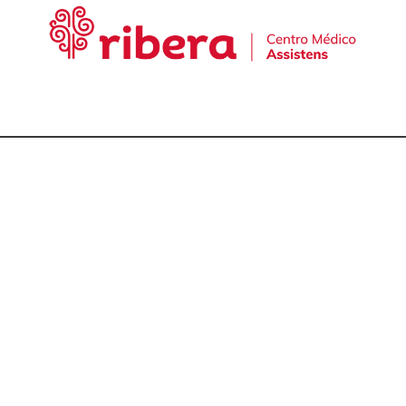
cta con nuestro equ
talmólogos en A Cor
981 174 657
981 175 030
649 681 951