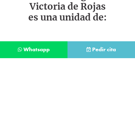
Victoria de Rojas
es una unidad de:
Whatsapp
Pedir cita
Déjanos tus datos y te llamaremos lo antes
posible
Contacta con
nuestro
He leído y acepto la
Política de Privacidad
.