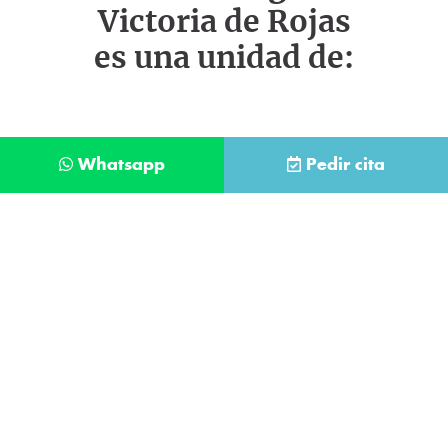
Victoria de Rojas
es una unidad de:
Whatsapp
Pedir cita
Déjanos tus datos y te llamaremos lo antes
posible
Contacta con
nuestro
He leído y acepto la
Política de Privacidad
.