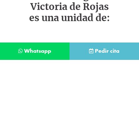
Victoria de Rojas
es una unidad de:
Whatsapp
Pedir cita
Déjanos tus datos y te llamaremos lo antes
posible
Contacta con
nuestro
He leído y acepto la
Política de Privacidad
.