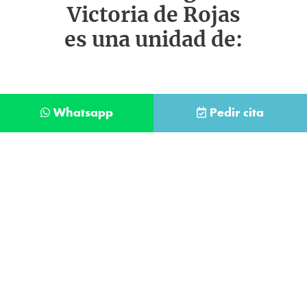
Victoria de Rojas
es una unidad de:
Whatsapp
Pedir cita
Déjanos tus datos y te llamaremos lo antes
posible
Contacta con
nuestro
He leído y acepto la
Política de Privacidad
.