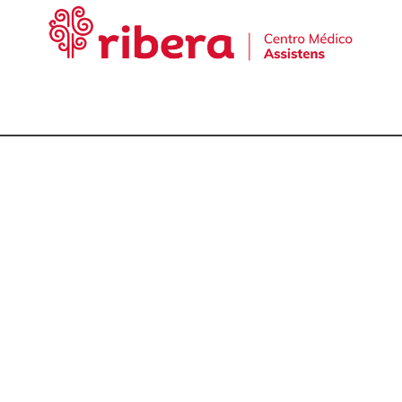
cta con nuestro equ
talmólogos en A Cor
981 174 657
981 175 030
649 681 951