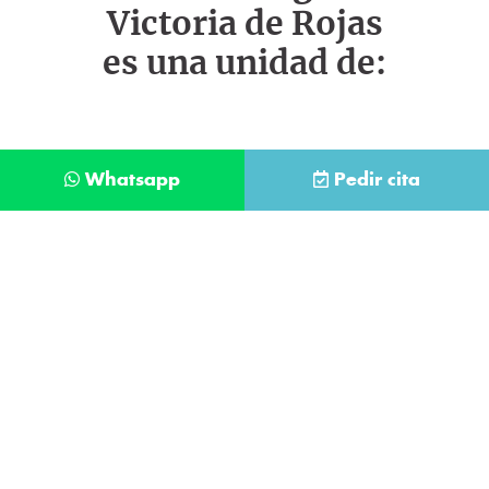
Victoria de Rojas
es una unidad de:
Whatsapp
Pedir cita
Déjanos tus datos y te llamaremos lo antes
posible
Contacta con
nuestro
He leído y acepto la
Política de Privacidad
.