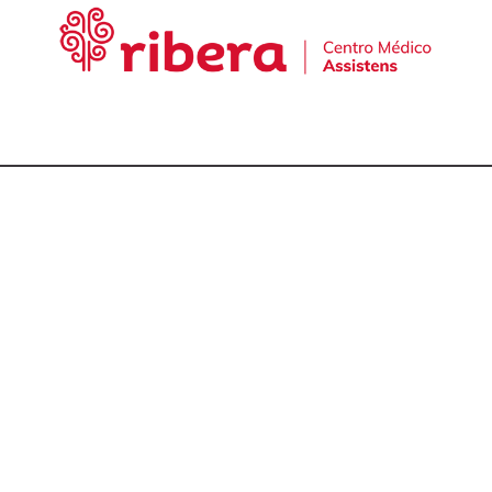
cta con nuestro equ
talmólogos en A Cor
981 174 657
981 175 030
649 681 951