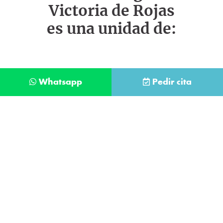
Victoria de Rojas
es una unidad de:
Whatsapp
Pedir cita
Déjanos tus datos y te llamaremos lo antes
posible
Contacta con
nuestro
He leído y acepto la
Política de Privacidad
.