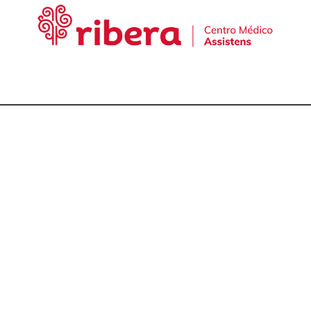
cta con nuestro equ
talmólogos en A Cor
981 174 657
981 175 030
649 681 951