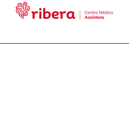
cta con nuestro equ
talmólogos en A Cor
981 174 657
981 175 030
649 681 951