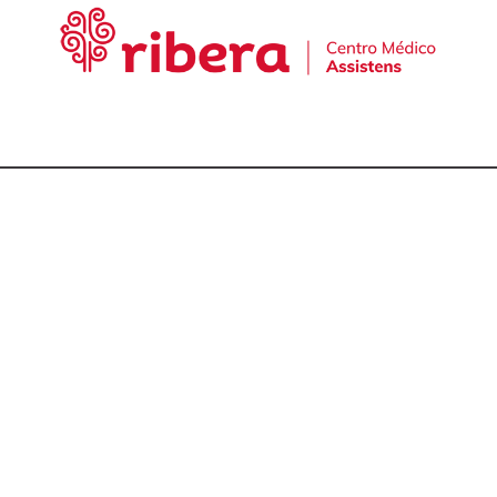
cta con nuestro equ
talmólogos en A Cor
981 174 657
981 175 030
649 681 951