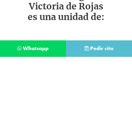
Victoria de Rojas
es una unidad de:
Whatsapp
Pedir cita
Déjanos tus datos y te llamaremos lo antes
posible
Contacta con
nuestro
He leído y acepto la
Política de Privacidad
.