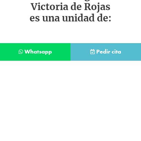
Victoria de Rojas
es una unidad de:
Whatsapp
Pedir cita
Déjanos tus datos y te llamaremos lo antes
posible
Contacta con
nuestro
He leído y acepto la
Política de Privacidad
.