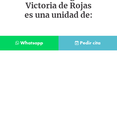
Victoria de Rojas
es una unidad de:
Whatsapp
Pedir cita
Déjanos tus datos y te llamaremos lo antes
posible
Contacta con
nuestro
He leído y acepto la
Política de Privacidad
.