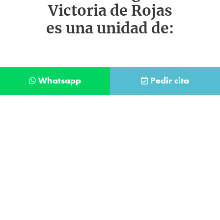
Victoria de Rojas
es una unidad de:
Whatsapp
Pedir cita
Déjanos tus datos y te llamaremos lo antes
posible
Contacta con
nuestro
He leído y acepto la
Política de Privacidad
.