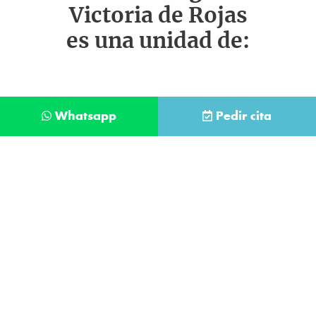
Victoria de Rojas
es una unidad de:
Whatsapp
Pedir cita
Déjanos tus datos y te llamaremos lo antes
posible
Contacta con
nuestro
He leído y acepto la
Política de Privacidad
.