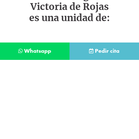
Victoria de Rojas
es una unidad de:
Whatsapp
Pedir cita
Déjanos tus datos y te llamaremos lo antes
posible
Contacta con
nuestro
He leído y acepto la
Política de Privacidad
.