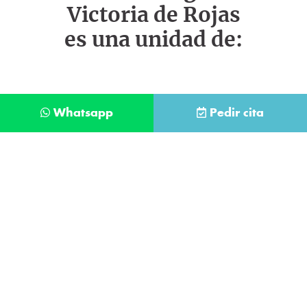
Victoria de Rojas
es una unidad de:
Whatsapp
Pedir cita
Déjanos tus datos y te llamaremos lo antes
posible
Contacta con
nuestro
He leído y acepto la
Política de Privacidad
.