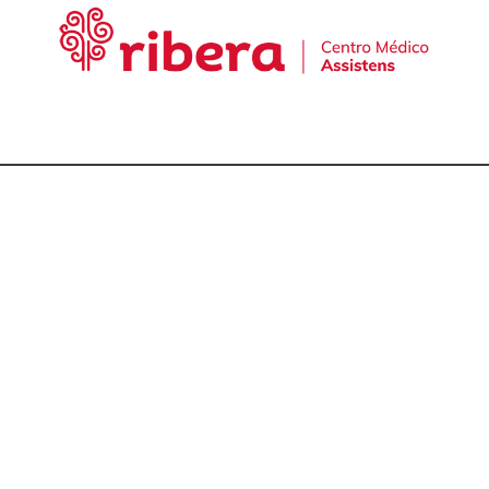
cta con nuestro equ
talmólogos en A Cor
981 174 657
981 175 030
649 681 951