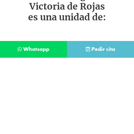
Victoria de Rojas
es una unidad de:
Whatsapp
Pedir cita
Déjanos tus datos y te llamaremos lo antes
posible
Contacta con
nuestro
He leído y acepto la
Política de Privacidad
.