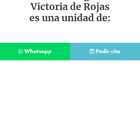
Victoria de Rojas
es una unidad de:
Whatsapp
Pedir cita
Déjanos tus datos y te llamaremos lo antes
posible
Contacta con
nuestro
He leído y acepto la
Política de Privacidad
.