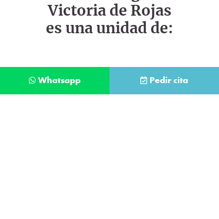
Victoria de Rojas
es una unidad de:
Whatsapp
Pedir cita
Déjanos tus datos y te llamaremos lo antes
posible
Contacta con
nuestro
He leído y acepto la
Política de Privacidad
.