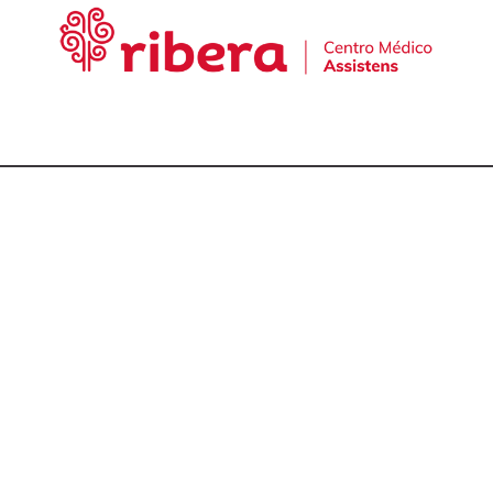
cta con nuestro equ
talmólogos en A Cor
981 174 657
981 175 030
649 681 951