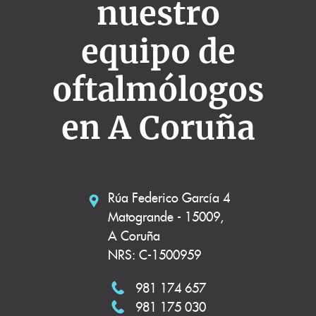
nuestro
equipo de
oftalmólogos
en A Coruña
Rúa Federico García 4
Matogrande - 15009,
A Coruña
NRS: C-1500959
981 174 657
981 175 030