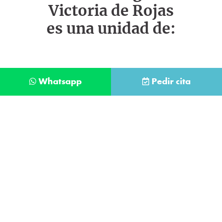
Victoria de Rojas
es una unidad de:
Whatsapp
Pedir cita
Déjanos tus datos y te llamaremos lo antes
posible
Contacta con
nuestro
He leído y acepto la
Política de Privacidad
.