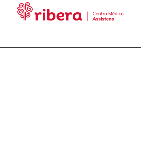
cta con nuestro equ
talmólogos en A Cor
981 174 657
981 175 030
649 681 951