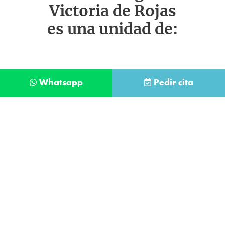
Victoria de Rojas
es una unidad de:
Whatsapp
Pedir cita
Déjanos tus datos y te llamaremos lo antes
posible
Contacta con
nuestro
He leído y acepto la
Política de Privacidad
.