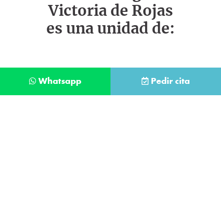
Victoria de Rojas
es una unidad de:
Whatsapp
Pedir cita
Déjanos tus datos y te llamaremos lo antes
posible
Contacta con
nuestro
He leído y acepto la
Política de Privacidad
.