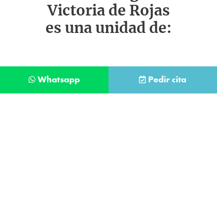
Victoria de Rojas
es una unidad de:
Whatsapp
Pedir cita
Déjanos tus datos y te llamaremos lo antes
posible
Contacta con
nuestro
He leído y acepto la
Política de Privacidad
.