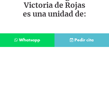
Victoria de Rojas
es una unidad de:
Whatsapp
Pedir cita
Déjanos tus datos y te llamaremos lo antes
posible
Contacta con
nuestro
He leído y acepto la
Política de Privacidad
.