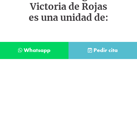
Victoria de Rojas
es una unidad de:
Whatsapp
Pedir cita
Déjanos tus datos y te llamaremos lo antes
posible
Contacta con
nuestro
He leído y acepto la
Política de Privacidad
.