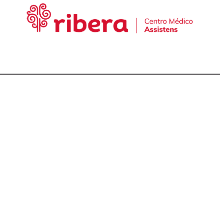
cta con nuestro equ
talmólogos en A Cor
981 174 657
981 175 030
649 681 951