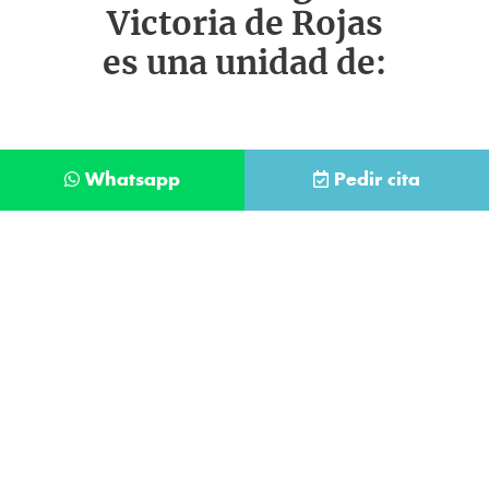
Victoria de Rojas
es una unidad de:
Whatsapp
Pedir cita
Déjanos tus datos y te llamaremos lo antes
posible
Contacta con
nuestro
He leído y acepto la
Política de Privacidad
.