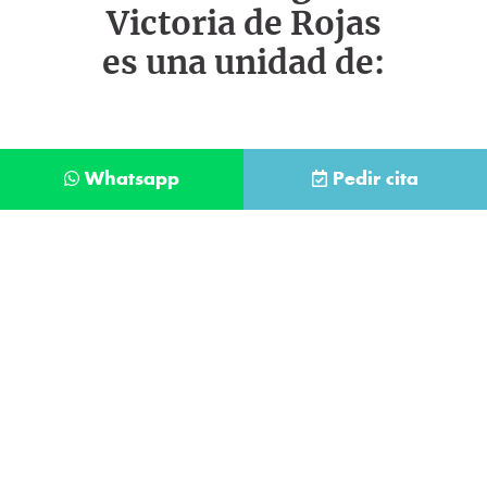
Victoria de Rojas
es una unidad de:
Whatsapp
Pedir cita
Déjanos tus datos y te llamaremos lo antes
posible
Contacta con
nuestro
He leído y acepto la
Política de Privacidad
.