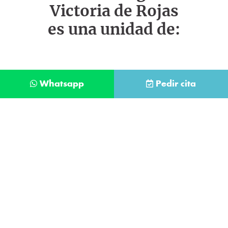
Victoria de Rojas
es una unidad de:
Whatsapp
Pedir cita
Déjanos tus datos y te llamaremos lo antes
posible
Contacta con
nuestro
He leído y acepto la
Política de Privacidad
.