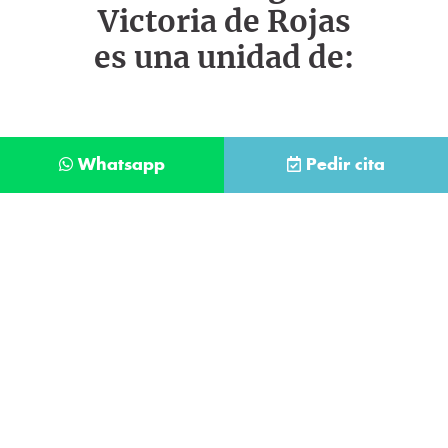
Victoria de Rojas
es una unidad de:
Whatsapp
Pedir cita
Déjanos tus datos y te llamaremos lo antes
posible
Contacta con
nuestro
He leído y acepto la
Política de Privacidad
.