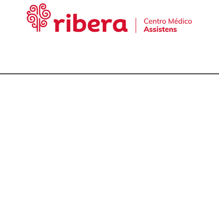
cta con nuestro equ
talmólogos en A Cor
981 174 657
981 175 030
649 681 951