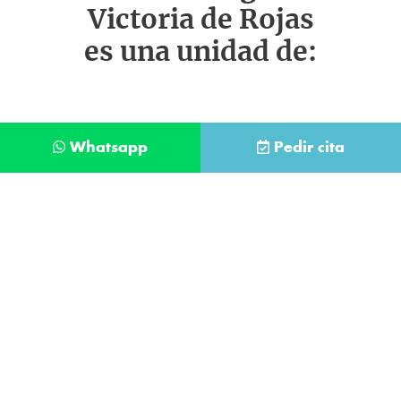
Victoria de Rojas
es una unidad de:
Whatsapp
Pedir cita
Déjanos tus datos y te llamaremos lo antes
posible
Contacta con
nuestro
He leído y acepto la
Política de Privacidad
.