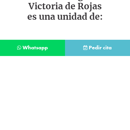
Victoria de Rojas
es una unidad de:
Whatsapp
Pedir cita
Déjanos tus datos y te llamaremos lo antes
posible
Contacta con
nuestro
He leído y acepto la
Política de Privacidad
.